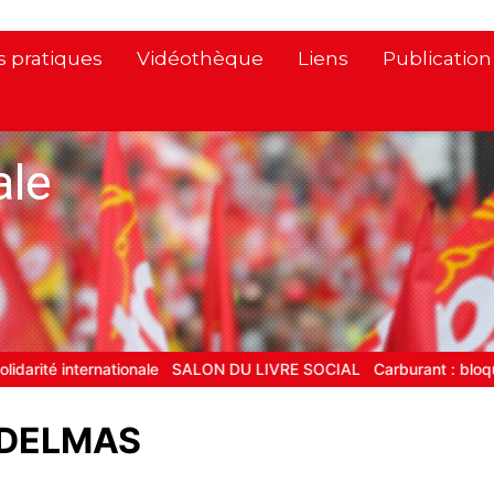
s pratiques
Vidéothèque
Liens
Publicatio
ale
é internationale
SALON DU LIVRE SOCIAL
Carburant : bloquer les
 DELMAS