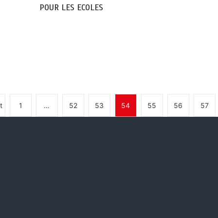
POUR LES ECOLES
t
1
…
52
53
54
55
56
57