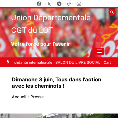
Aller
au
Union Départementale
contenu
CGT du LOT
Votre force pour l'avenir
la solidarité internationale
SALON DU LIVRE SOCIAL
Carburant : 
Dimanche 3 juin, Tous dans l’action
avec les cheminots !
Accueil
Presse