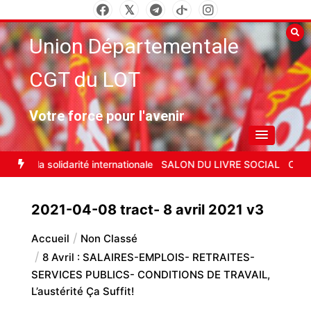
Aller
au
Union Départementale
contenu
CGT du LOT
Votre force pour l'avenir
es et la solidarité internationale
SALON DU LIVRE SOCIAL
Carbura
2021-04-08 tract- 8 avril 2021 v3
Accueil
Non Classé
8 Avril : SALAIRES-EMPLOIS- RETRAITES-
SERVICES PUBLICS- CONDITIONS DE TRAVAIL,
L’austérité Ça Suffit!