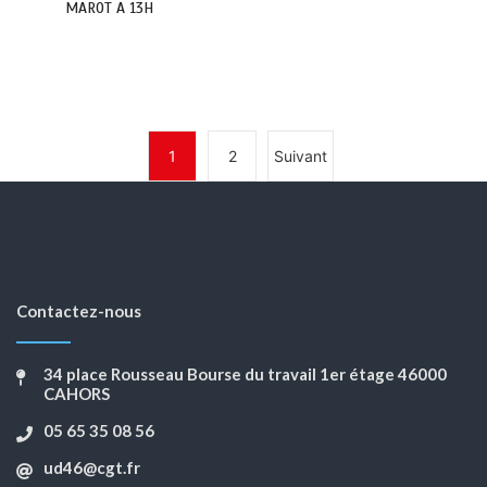
MAROT A 13H
1
2
Suivant
Contactez-nous
34 place Rousseau Bourse du travail 1er étage 46000
CAHORS
05 65 35 08 56
ud46@cgt.fr