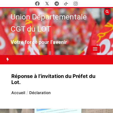
Aller
au
Union Départementale
contenu
CGT du LOT
Votre force pour l'avenir
darité internationale
SALON DU LIVRE SOCIAL
Carburant : bloquer
Réponse à l’invitation du Préfet du
Lot.
Accueil
Déclaration