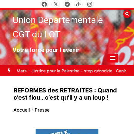
Aller
au
Union Départementale
contenu
CGT du LOT
Votre force pour l'avenir
darité internationale
SALON DU LIVRE SOCIAL
Carburant : bloquer
REFORMES des RETRAITES : Quand
c’est flou…c’est qu’il y a un loup !
Accueil
Presse