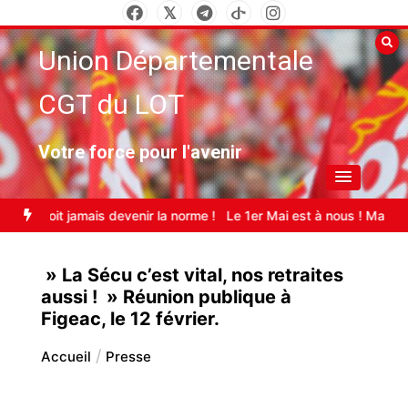
Aller
au
Union Départementale
contenu
CGT du LOT
Votre force pour l'avenir
Justice pour la Palestine – stop génocide
Canicule au travail : trav
» La Sécu c’est vital, nos retraites
aussi ! » Réunion publique à
Figeac, le 12 février.
Accueil
Presse