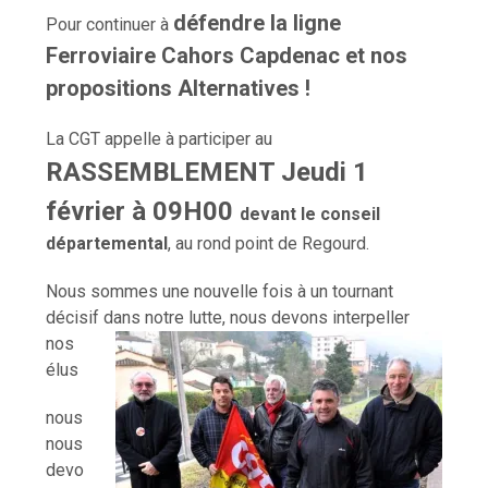
défendre la ligne
Pour continuer à
Ferroviaire Cahors Capdenac et nos
propositions Alternatives !
La CGT appelle à participer au
RASSEMBLEMENT
Jeudi 1
février à 09H00
devant le conseil
départemental
, au rond point de Regourd.
Nous sommes une nouvelle fois à un tournant
décisif dans notre
lutte, nous devons interpeller
nos
élus
nous
nous
devo