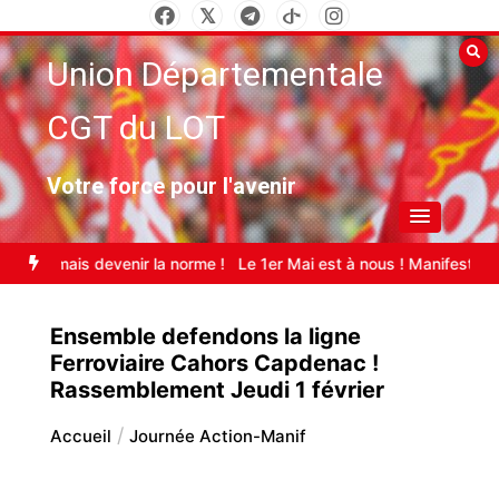
Aller
au
Union Départementale
contenu
CGT du LOT
Votre force pour l'avenir
ires
28 Mars – Justice pour la Palestine – stop génocide
Canicule 
Ensemble defendons la ligne
Ferroviaire Cahors Capdenac !
Rassemblement Jeudi 1 février
Accueil
Journée Action-Manif