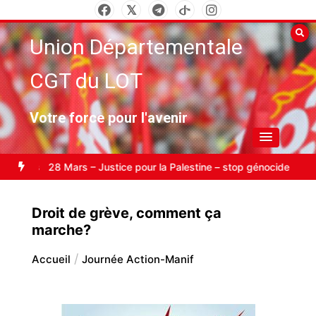
Aller
au
Union Départementale
contenu
CGT du LOT
Votre force pour l'avenir
idarité internationale
SALON DU LIVRE SOCIAL
Carburant : bloque
Droit de grève, comment ça
marche?
Accueil
Journée Action-Manif