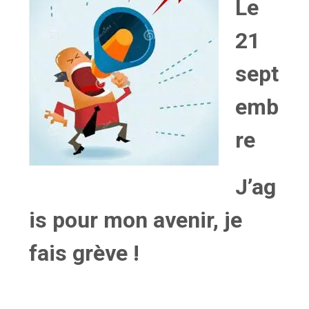
Le
21
sept
emb
re
J’ag
is pour mon avenir, je
fais grève !