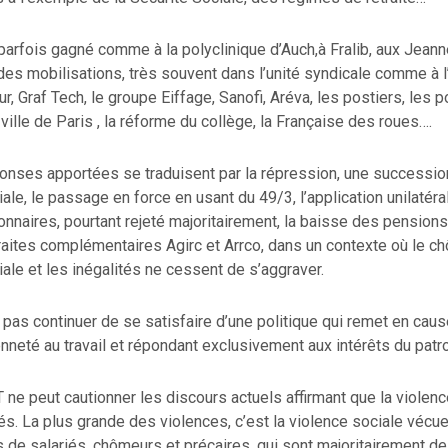
t parfois gagné comme à la polyclinique d’Auch,à Fralib, aux Jean
es mobilisations, très souvent dans l’unité syndicale comme à l
, Graf Tech, le groupe Eiffage, Sanofi, Aréva, les postiers, les po
ville de Paris , la réforme du collège, la Française des roues….
onses apportées se traduisent par la répression, une successio
ale, le passage en force en usant du 49/3, l’application unilatéra
onnaires, pourtant rejeté majoritairement, la baisse des pensions
raites complémentaires Agirc et Arrco, dans un contexte où le c
ciale et les inégalités ne cessent de s’aggraver.
pas continuer de se satisfaire d’une politique qui remet en cau
yenneté au travail et répondant exclusivement aux intérêts du patro
 ne peut cautionner les discours actuels affirmant que la violenc
és. La plus grande des violences, c’est la violence sociale vécue
s de salariés, chômeurs et précaires, qui sont majoritairement d