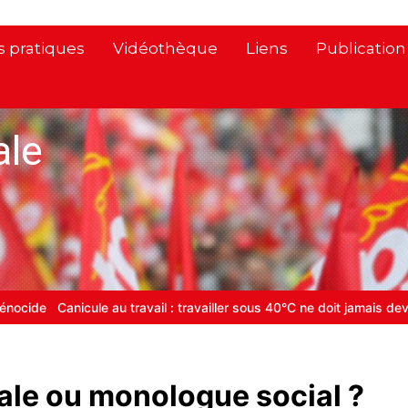
s pratiques
Vidéothèque
Liens
Publicatio
ale
et la solidarité internationale
SALON DU LIVRE SOCIAL
Carburant 
ale ou monologue social ?