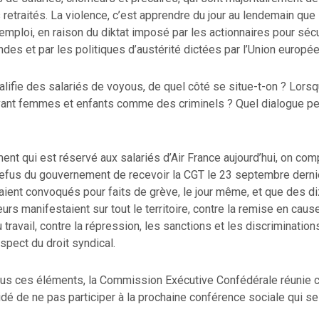
etraités. La violence, c’est apprendre du jour au lendemain que 
emploi, en raison du diktat imposé par les actionnaires pour séc
ndes et par les politiques d’austérité dictées par l’Union europé
alifie des salariés de voyous, de quel côté se situe-t-on ? Lorsqu
evant femmes et enfants comme des criminels ? Quel dialogue p
ment qui est réservé aux salariés d’Air France aujourd’hui, on co
refus du gouvernement de recevoir la CGT le 23 septembre dernie
aient convoqués pour faits de grève, le jour même, et que des d
leurs manifestaient sur tout le territoire, contre la remise en cau
travail, contre la répression, les sanctions et les discrimination
espect du droit syndical.
ous ces éléments, la Commission Exécutive Confédérale réunie c
é de ne pas participer à la prochaine conférence sociale qui se 