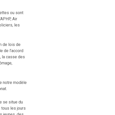
nettes ou sont
’APHP, Air
liciers, les
n de lois de
le de l’accord
, la casse des
hômage,
se notre modèle
nat.
e se situe du
 tous les jours
es jeunes, des