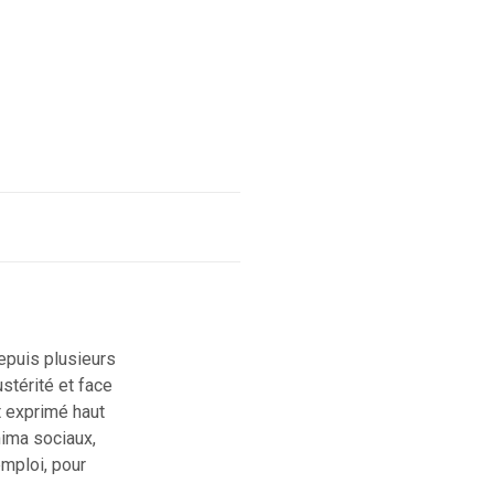
epuis plusieurs
stérité et face
nt exprimé haut
nima sociaux,
emploi, pour