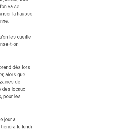
l’on va se
uriser la hausse
enne.
’on les cueille
ense-t-on
mprend dès lors
r, alors que
izaines de
se des locaux
s, pour les
e jour à
tiendra le lundi