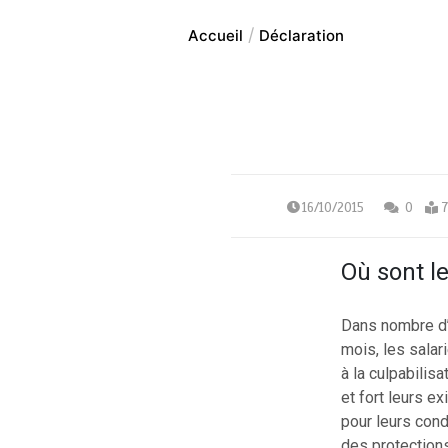
Accueil
Déclaration
16/10/2015
0
7
Où sont l
Dans nombre d’
mois, les salar
à la culpabilis
et fort leurs e
pour leurs condi
des protections