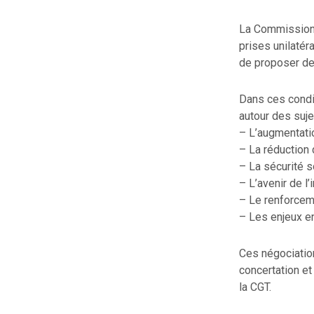
La Commission E
prises unilatér
de proposer des
Dans ces condi
autour des suje
– L’augmentatio
– La réduction d
– La sécurité s
– L’avenir de l’
– Le renforcem
– Les enjeux e
Ces négociation
concertation et
la CGT.