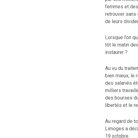
femmes et des r
retrouver sans 
de leurs divide
Lorsque l’on qu
tôt le matin d
instaurer ?
Au vu du traite
bien mieux, le 
des salariés ét
milliers travail
des bourses du 
libertés et le r
Au regard de t
Limoges a décid
19 octobre.