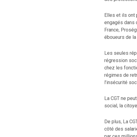
Elles et ils on
engagés dans d
France, Proségur
éboueurs de la 
Les seules rép
régression soci
chez les foncti
régimes de ret
l’insécurité so
La CGT ne peut 
social, la cito
De plus, La CGT
côté des salari
par ces million