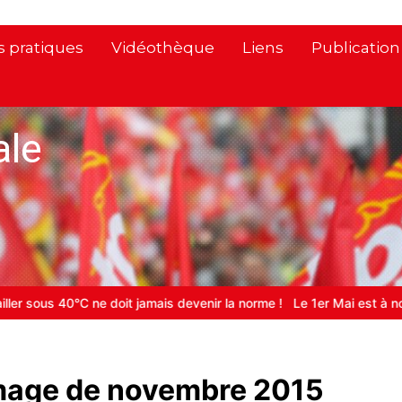
s pratiques
Vidéothèque
Liens
Publicatio
ale
et la solidarité internationale
SALON DU LIVRE SOCIAL
Carburant
mage de novembre 2015