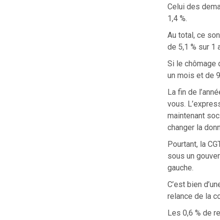
Celui des dema
1,4 %.
Au total, ce s
de 5,1 % sur 1 
Si le chômage 
un mois et de 9
La fin de l’ann
vous. L’express
maintenant soci
changer la donn
Pourtant, la CG
sous un gouver
gauche.
C’est bien d’un
relance de la 
Les 0,6 % de re