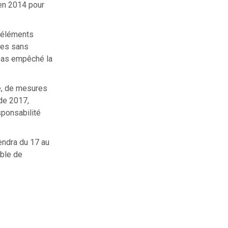
 en 2014 pour
s éléments
unes sans
t pas empêché la
e, de mesures
 de 2017,
sponsabilité
endra du 17 au
able de