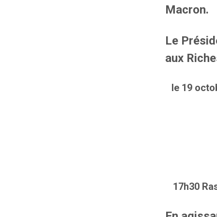
Macron.
Le Présid
aux Riche
le 19 oct
17h30 Ra
En agissa