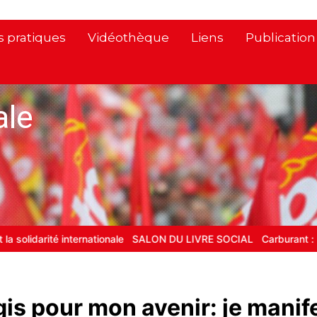
s pratiques
Vidéothèque
Liens
Publicatio
ale
idarité internationale
SALON DU LIVRE SOCIAL
Carburant : bloque
agis pour mon avenir: je manif