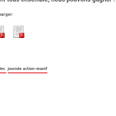
harger:
ales
journée action-manif