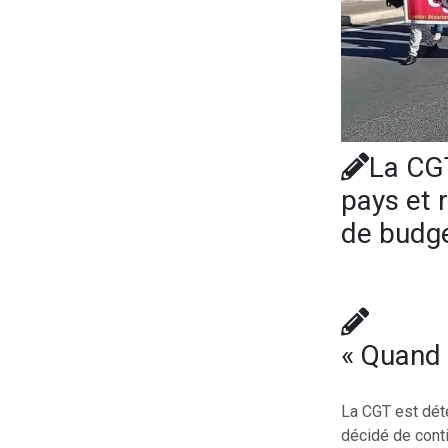
La CGT
pays et 
de budge
« Quand 
La CGT est déte
décidé de cont