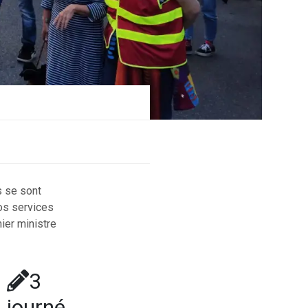
s se sont
os services
mier ministre
3
journé