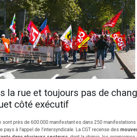
s la rue et toujours pas de cha
uet côté exécutif
e sont près de 600.000 manifestant·es dans 250 manifestations q
le pays à l’appel de l’intersyndicale. La CGT recense des
mouve
ants dans plusieurs secteurs
, dont la chimie, les organismes 