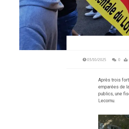
03/10/2025
0
Après trois for
emparées de la
publics, une fi
Lecornu.