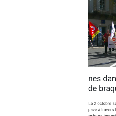
nes dan
de braq
Le 2 octobre s
pavé à travers 
grèves import