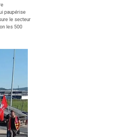
re
ui paupérise
sure le secteur
ron les 500