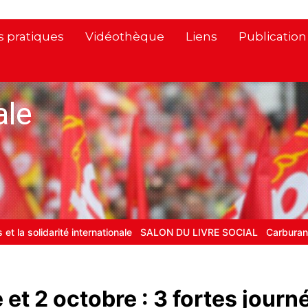
s pratiques
Vidéothèque
Liens
Publicatio
ale
é internationale
SALON DU LIVRE SOCIAL
Carburant : bloquer les 
et 2 octobre : 3 fortes journ