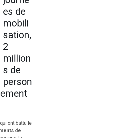
es de
mobili
sation,
2
million
s de
person
ngement
ui ont battu le
ments de
sociaux, la