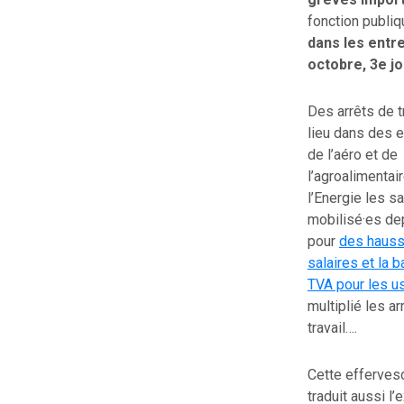
fonction publiqu
dans les entr
octobre, 3e jo
Des arrêts de t
lieu dans des 
de l’aéro et de
l’agroalimentai
l’Energie les sa
mobilisé·es de
pour
des haus
salaires et la b
TVA pour les u
multiplié les ar
travail….
Cette efferves
traduit aussi l