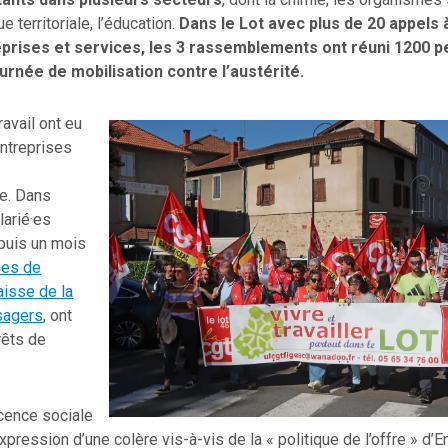
e territoriale, l’éducation.
Dans le Lot avec plus de 20 appels 
eprises et services, les 3 rassemblements ont réuni 1200 
urnée de mobilisation contre l’austérité.
ravail ont eu
entreprises
re. Dans
larié·es
puis un mois
ses de
aisse de la
sagers
, ont
rêts de
cence sociale
’expression d’une colère vis-à-vis de la « politique de l’offre » d